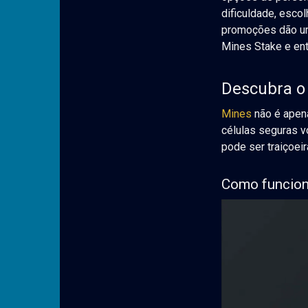
dificuldade, escol
promoções dão um
Mines Stake
e ent
Descubra o
Mines
não é apena
células seguras v
pode ser traiçoei
Como funcion