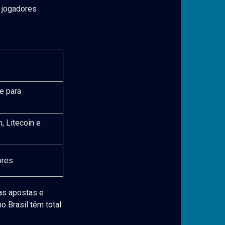
a jogadores
e para
, Litecoin e
ores
 as apostas e
 Brasil têm total