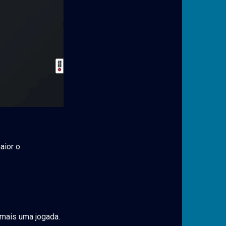
aior o
 mais uma jogada.