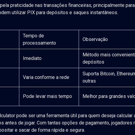
pela praticidade nas transações financeiras, principalmente par
podem utilizar PIX para depósitos e saques instantâneos.
Tempo de
Observação
processamento
Método mais convenient
Imediato
depósitos
Suporta Bitcoin, Ethereum
Varia conforme a rede
outras
Pode levar mais tempo
Melhor para grandes val
culator
pode ser uma ferramenta útil para quem deseja calcular
s antes de jogar. Com tantas opções de pagamento, jogadores no
positar e sacar de forma rápida e segura.