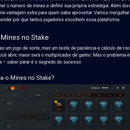
her o número de minas e definir sua própria estratégia. Além dis
a vantagem extra para quem sabe aproveitar. Vamos mergulhar
ender por que tantos jogadores escolhem essa plataforma.
 Mines no Stake
s um jogo de sorte, mas um teste de paciência e cálculo de ris
ocê abrir, maior será o multiplicador de ganho. Mas o problema é
ra – saber parar é o segredo do sucesso.
a o Mines no Stake?