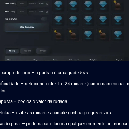
 campo de jogo – o padrão é uma grade 5×5.
dificuldade – selecione entre 1 e 24 minas. Quanto mais minas, m
dor.
aposta – decida o valor da rodada.
élulas – evite as minas e acumule ganhos progressivos.
ando parar – pode sacar o lucro a qualquer momento ou arriscar