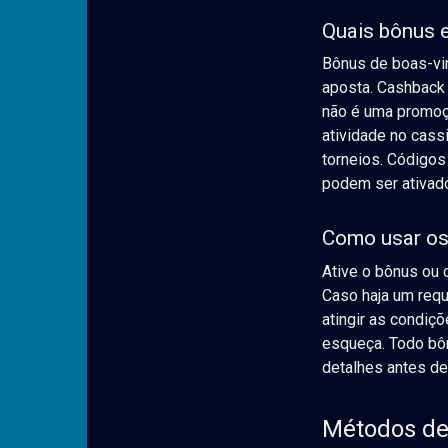
Quais bônus e
Bônus de boas-vin
aposta. Cashback 
não é uma promoç
atividade no cass
torneios. Códigos
podem ser ativado
Como usar o
Ative o bônus ou 
Caso haja um requ
atingir as condiç
esqueça. Todo bôn
detalhes antes de 
Métodos de