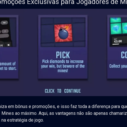
omoções Exclusivas para Jogadores de M
iza em bônus e promoções, e isso faz toda a diferença para q
e Mines
ao máximo. Aqui, as vantagens não são apenas chamariz
 na estratégia de jogo.