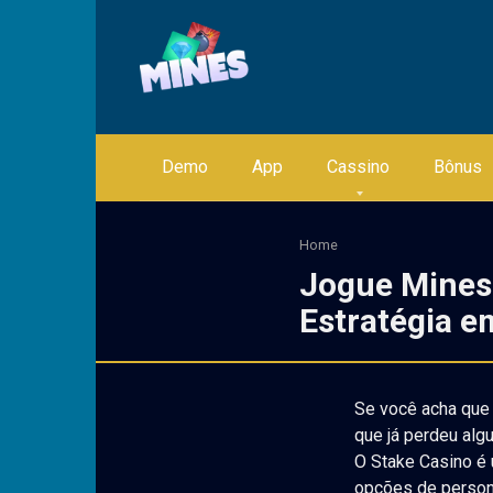
Skip
to
content
Demo
App
Cassino
Bônus
Home
Jogue Mines 
Estratégia e
Se você acha que 
que já perdeu alg
O Stake Casino é
opções de persona