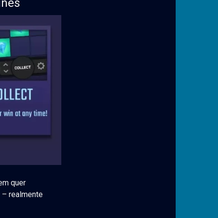
ines
uem quer
 – realmente