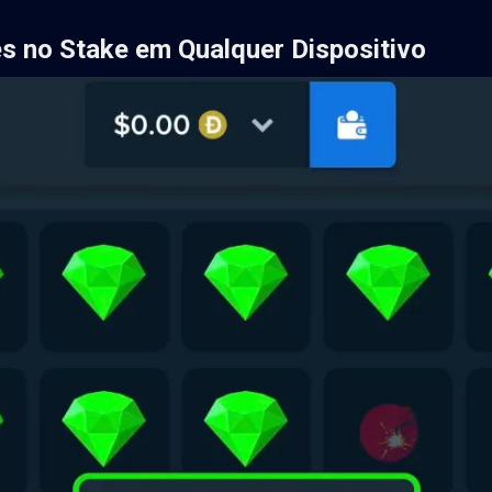
s no Stake em Qualquer Dispositivo