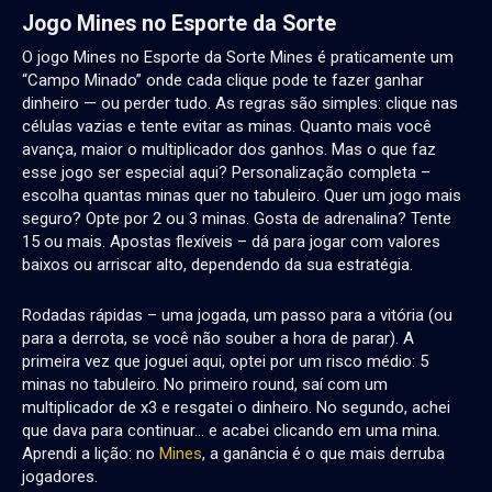
Jogo Mines no
Esporte da Sorte
O jogo Mines no Esporte da Sorte Mines é praticamente um
“Campo Minado” onde cada clique pode te fazer ganhar
dinheiro — ou perder tudo. As regras são simples: clique nas
células vazias e tente evitar as minas. Quanto mais você
avança, maior o multiplicador dos ganhos. Mas o que faz
esse jogo ser especial aqui? Personalização completa –
escolha quantas minas quer no tabuleiro. Quer um jogo mais
seguro? Opte por 2 ou 3 minas. Gosta de adrenalina? Tente
15 ou mais. Apostas flexíveis – dá para jogar com valores
baixos ou arriscar alto, dependendo da sua estratégia.
Rodadas rápidas – uma jogada, um passo para a vitória (ou
para a derrota, se você não souber a hora de parar). A
primeira vez que joguei aqui, optei por um risco médio: 5
minas no tabuleiro. No primeiro round, saí com um
multiplicador de x3 e resgatei o dinheiro. No segundo, achei
que dava para continuar… e acabei clicando em uma mina.
Aprendi a lição: no
Mines
, a ganância é o que mais derruba
jogadores.