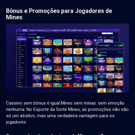
Bônus e Promoções para Jogadores de
Mines
Cassino sem bônus é igual Mines sem minas: sem emoção
nenhuma. No
Esporte da Sorte Mines
, as promoções não são
só um atrativo, mas uma verdadeira vantagem para os
jogadores.